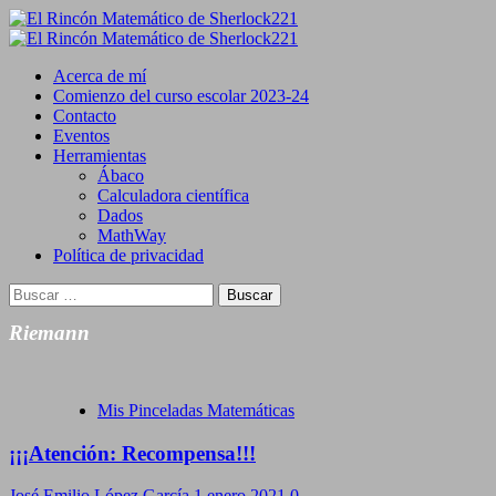
Saltar
al
Primary
contenido
Menu
Acerca de mí
Comienzo del curso escolar 2023-24
Contacto
Eventos
Herramientas
Ábaco
Calculadora científica
Dados
MathWay
Política de privacidad
Buscar:
Riemann
Mis Pinceladas Matemáticas
¡¡¡Atención: Recompensa!!!
José Emilio López García
1 enero 2021
0