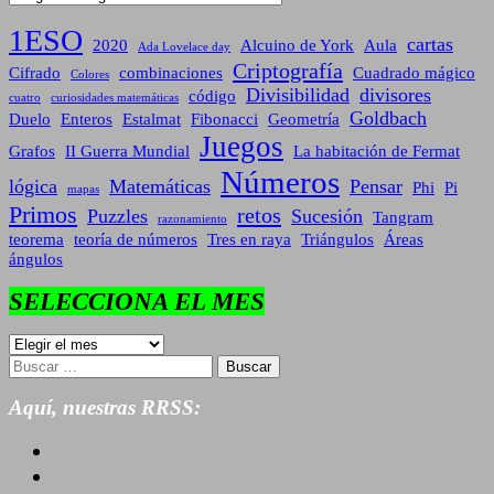
1ESO
cartas
2020
Alcuino de York
Aula
Ada Lovelace day
Criptografía
Cifrado
combinaciones
Cuadrado mágico
Colores
Divisibilidad
divisores
código
cuatro
curiosidades matemáticas
Goldbach
Duelo
Enteros
Estalmat
Fibonacci
Geometría
Juegos
Grafos
II Guerra Mundial
La habitación de Fermat
Números
lógica
Matemáticas
Pensar
Phi
Pi
mapas
Primos
retos
Puzzles
Sucesión
Tangram
razonamiento
teorema
teoría de números
Tres en raya
Triángulos
Áreas
ángulos
SELECCIONA EL MES
SELECCIONA
EL
Buscar:
MES
Aquí, nuestras RRSS: