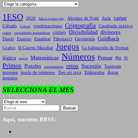
Categorías
1ESO
cartas
2020
Alcuino de York
Aula
Ada Lovelace day
Criptografía
Cifrado
combinaciones
Cuadrado mágico
Colores
Divisibilidad
divisores
código
cuatro
curiosidades matemáticas
Goldbach
Duelo
Enteros
Estalmat
Fibonacci
Geometría
Juegos
Grafos
II Guerra Mundial
La habitación de Fermat
Números
lógica
Matemáticas
Pensar
Phi
Pi
mapas
Primos
retos
Puzzles
Sucesión
Tangram
razonamiento
teorema
teoría de números
Tres en raya
Triángulos
Áreas
ángulos
SELECCIONA EL MES
SELECCIONA
EL
Buscar:
MES
Aquí, nuestras RRSS: