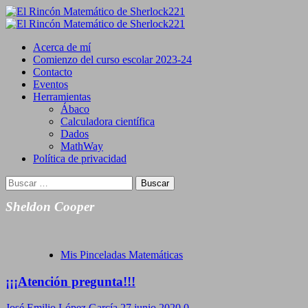
Saltar
al
Primary
contenido
Menu
Acerca de mí
Comienzo del curso escolar 2023-24
Contacto
Eventos
Herramientas
Ábaco
Calculadora científica
Dados
MathWay
Política de privacidad
Buscar:
Sheldon Cooper
Mis Pinceladas Matemáticas
¡¡¡Atención pregunta!!!
José Emilio López García
27 junio 2020
0