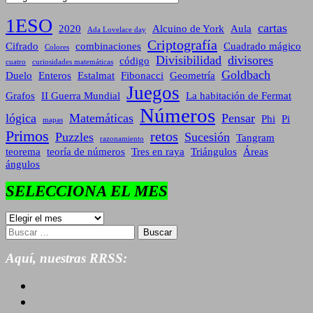
1ESO
cartas
2020
Alcuino de York
Aula
Ada Lovelace day
Criptografía
Cifrado
combinaciones
Cuadrado mágico
Colores
Divisibilidad
divisores
código
cuatro
curiosidades matemáticas
Goldbach
Duelo
Enteros
Estalmat
Fibonacci
Geometría
Juegos
Grafos
II Guerra Mundial
La habitación de Fermat
Números
lógica
Matemáticas
Pensar
Phi
Pi
mapas
Primos
retos
Puzzles
Sucesión
Tangram
razonamiento
teorema
teoría de números
Tres en raya
Triángulos
Áreas
ángulos
SELECCIONA EL MES
SELECCIONA
EL
Buscar:
MES
Aquí, nuestras RRSS: