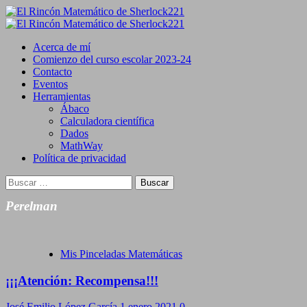
Saltar
al
Primary
contenido
Menu
Acerca de mí
Comienzo del curso escolar 2023-24
Contacto
Eventos
Herramientas
Ábaco
Calculadora científica
Dados
MathWay
Política de privacidad
Buscar:
Perelman
Mis Pinceladas Matemáticas
¡¡¡Atención: Recompensa!!!
José Emilio López García
1 enero 2021
0