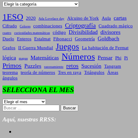
Categorías
1ESO
cartas
2020
Alcuino de York
Aula
Ada Lovelace day
Criptografía
Cifrado
combinaciones
Cuadrado mágico
Colores
Divisibilidad
divisores
código
cuatro
curiosidades matemáticas
Goldbach
Duelo
Enteros
Estalmat
Fibonacci
Geometría
Juegos
Grafos
II Guerra Mundial
La habitación de Fermat
Números
lógica
Matemáticas
Pensar
Phi
Pi
mapas
Primos
retos
Puzzles
Sucesión
Tangram
razonamiento
teorema
teoría de números
Tres en raya
Triángulos
Áreas
ángulos
SELECCIONA EL MES
SELECCIONA
EL
Buscar:
MES
Aquí, nuestras RRSS: