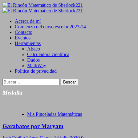
Saltar
al
Primary
contenido
Menu
Acerca de mí
Comienzo del curso escolar 2023-24
Contacto
Eventos
Herramientas
Ábaco
Calculadora científica
Dados
MathWay
Política de privacidad
Buscar:
Medalla
Mis Pinceladas Matemáticas
Garabatos por Maryam
José Emilio López García
14 julio 2020
0