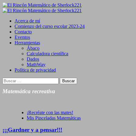
Saltar
al
Primary
contenido
Menu
Acerca de mí
Comienzo del curso escolar 2023-24
Contacto
Eventos
Herramientas
Ábaco
Calculadora científica
Dados
MathWay
Política de privacidad
Buscar:
Matemática recreativa
¡Recréate con las mates!
Mis Pinceladas Matemáticas
¡¡¡Gardner y a pensar!!!