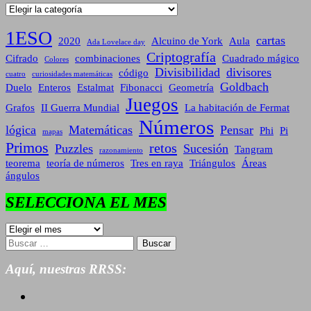
Categorías
1ESO
cartas
2020
Alcuino de York
Aula
Ada Lovelace day
Criptografía
Cifrado
combinaciones
Cuadrado mágico
Colores
Divisibilidad
divisores
código
cuatro
curiosidades matemáticas
Goldbach
Duelo
Enteros
Estalmat
Fibonacci
Geometría
Juegos
Grafos
II Guerra Mundial
La habitación de Fermat
Números
lógica
Matemáticas
Pensar
Phi
Pi
mapas
Primos
retos
Puzzles
Sucesión
Tangram
razonamiento
teorema
teoría de números
Tres en raya
Triángulos
Áreas
ángulos
SELECCIONA EL MES
SELECCIONA
EL
Buscar:
MES
Aquí, nuestras RRSS: