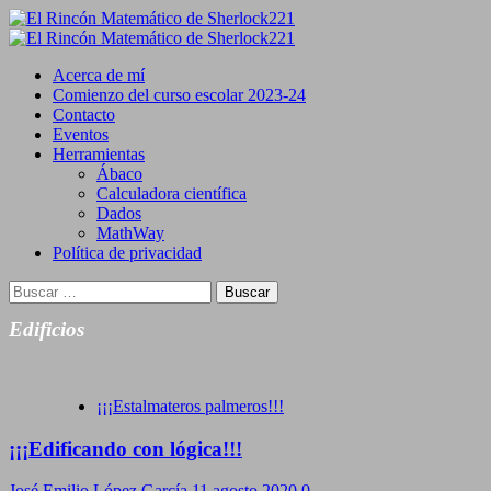
Saltar
al
Primary
contenido
Menu
Acerca de mí
Comienzo del curso escolar 2023-24
Contacto
Eventos
Herramientas
Ábaco
Calculadora científica
Dados
MathWay
Política de privacidad
Buscar:
Edificios
¡¡¡Estalmateros palmeros!!!
¡¡¡Edificando con lógica!!!
José Emilio López García
11 agosto 2020
0