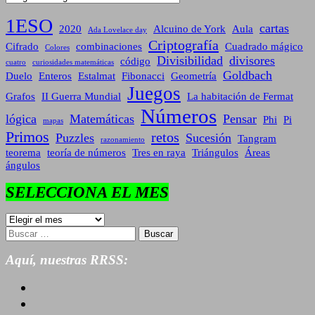
1ESO
cartas
2020
Alcuino de York
Aula
Ada Lovelace day
Criptografía
Cifrado
combinaciones
Cuadrado mágico
Colores
Divisibilidad
divisores
código
cuatro
curiosidades matemáticas
Goldbach
Duelo
Enteros
Estalmat
Fibonacci
Geometría
Juegos
Grafos
II Guerra Mundial
La habitación de Fermat
Números
lógica
Matemáticas
Pensar
Phi
Pi
mapas
Primos
retos
Puzzles
Sucesión
Tangram
razonamiento
teorema
teoría de números
Tres en raya
Triángulos
Áreas
ángulos
SELECCIONA EL MES
SELECCIONA
EL
Buscar:
MES
Aquí, nuestras RRSS: